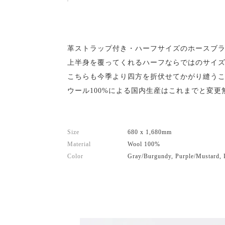
革ストラップ付き・ハーフサイズのホースブ
上半身を覆ってくれるハーフならではのサイ
こちらも今季より四方を折伏せてかがり縫う
ウール100%による国内生産はこれまでと変更
Size
680 x 1,680mm
Material
Wool 100%
Color
Gray/Burgundy, Purple/Mustard, 