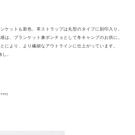
ランケットも新色。革ストラップは丸型のタイプに刻印入り。
ズ感は、ブランケット兼ポンチョとして冬キャンプのお供に。
ことにより、より繊細なアウトラインに仕上がっています。
無し。
Ivory